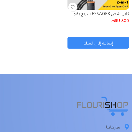
كابل شحن ESSAGER سريع بقوة 100 واط (2 في 1) – من Type-C إلى Type-C و Lightning
MRU
300
إضافة إلى السلة
موريتانيا