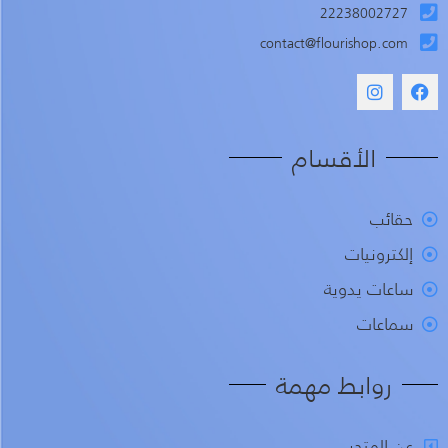
22238002727
contact@flourishop.com
الأقسام
حقائب
إلكترونيات
ساعات يدوية
سماعات
روابط مهمة
عن المتجر