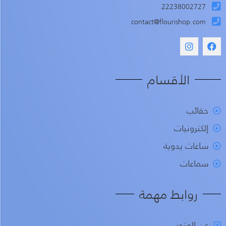
22238002727
contact@flourishop.com
الأقسام
حقائب
إلكترونيات
ساعات يدوية
سماعات
روابط مهمة
عن المتجر