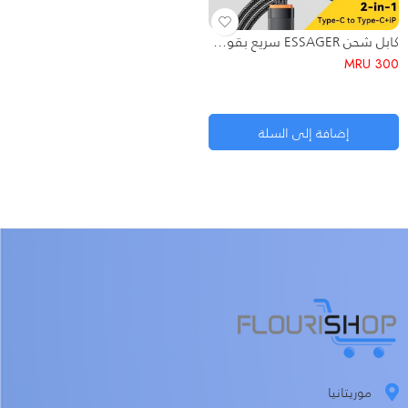
كابل شحن ESSAGER سريع بقوة 100 واط (2 في 1) – من Type-C إلى Type-C و Lightning
MRU
300
إضافة إلى السلة
موريتانيا