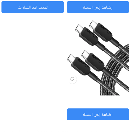
إضافة إلى السلة
تحديد أحد الخيارات
كابل أنكر نايلون (USB-C to USB-C) بقوة 60 واط – متانة فائقة
MRU
400
إضافة إلى السلة