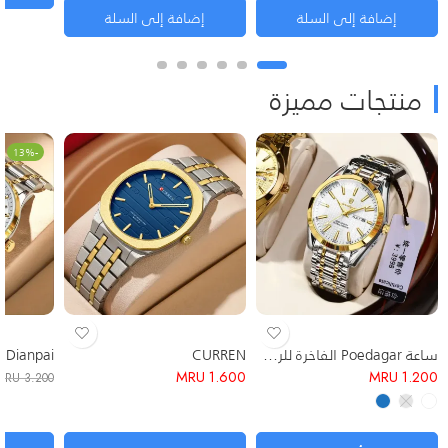
إضافة إلى السلة
إضافة إلى السلة
منتجات مميزة
-13%
ساعة Poedagar الفاخرة للرجال – التصميم الكلاسيكي الأنيق
CURREN
Dianpai
MRU
1.600
MRU
1.200
MRU
3.200