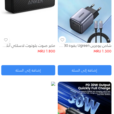
شاحن يوجرين Ugreen بقوة 30 واط بتقنية GaN الذكية – تصميم مدمج وشحن فائق السرعة
مكبر صوت بلوتوث لاسلكي أنكر (Anker)
MRU
1.800
MRU
1.300
إضافة إلى السلة
إضافة إلى السلة