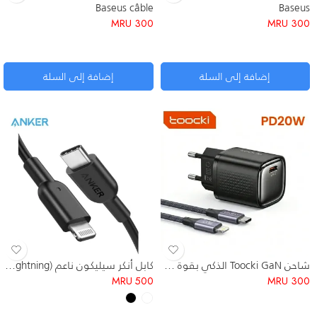
Baseus câble
Baseus
MRU
300
MRU
300
إضافة إلى السلة
إضافة إلى السلة
شاحن Toocki GaN الذكي بقوة 20 واط
كابل أنكر سيليكون ناعم (USB-C to Lightning) – مقاوم للتشابك وقوة تحمل 12x
MRU
500
MRU
300