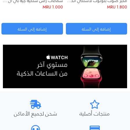
مكبر صوت بلوتوث لاسلكي أنكر (Anker)
سماعات رأس سلكية جيه بي ال (JBL T500) على الأذن مع ميكروفون
MRU
1.000
MRU
1.800
إضافة إلى السلة
إضافة إلى السلة
منتجات أصلية
شحن لجميع الأماكن