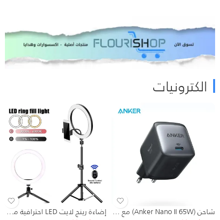
الكترونيات
شاحن (Anker Nano II 65W) مع كابل
إضاءة رينج لايت LED احترافية مع حامل ثلاثي وتحكم ذكي