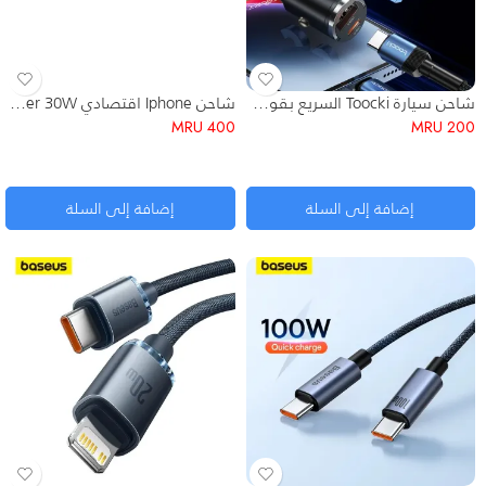
شاحن سيارة Toocki السريع بقوة 30 واط بمنفذين (Type-C & USB-A) مع كابل
شاحن Iphone اقتصادي Essager 30W
MRU
400
MRU
200
إضافة إلى السلة
إضافة إلى السلة