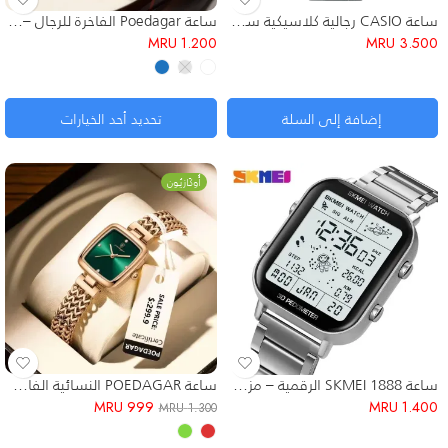
ساعة CASIO رجالية كلاسيكية ستانلس ستيل مقاومة للماء 41mm
ساعة Poedagar الفاخرة للرجال – التصميم الكلاسيكي الأنيق
MRU
1.200
MRU
3.500
إضافة إلى السلة
تحديد أحد الخيارات
أُوكَازيُون
ساعة SKMEI 1888 الرقمية – مزودة بمقياس خطوات (Pedometer) وتصميم رياضي أنيق
ساعة POEDAGAR النسائية الفاخرة – مرصعة بالألماس ✨
MRU
999
MRU
1.400
MRU
1.300