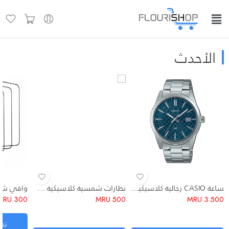
الأحدث
شفاف (Clear HD)
مظلل (Anti-Espion)
ساعة CASIO رجالية كلاسيكية ستانلس ستيل مقاومة للماء 41mm
​نظارات شمسية كلاسيكية POLARIZED – موديل طيار (Aviator)
MRU
300
MRU
500
MRU
3.500
تحد