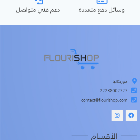
وسائل دفع متعددة
دعم فني متواصل
موريتانيا
22238002727
contact@flourishop.com
الأقسام